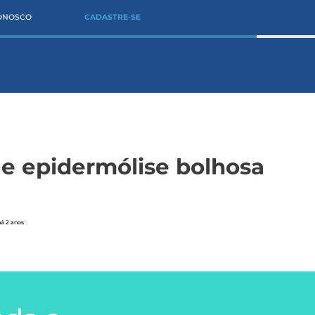
CONOSCO
CADASTRE-SE
e epidermólise bolhosa
há 2 anos