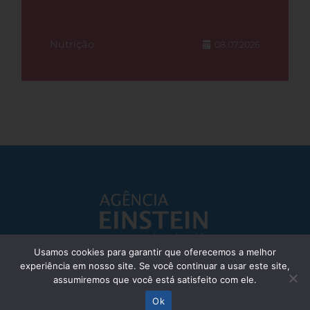
Nutrição
08.07.2026
Usamos cookies para garantir que oferecemos a melhor
experiência em nosso site. Se você continuar a usar este site,
Responsável Técnico: Dr. Eliezer Silva - CRM: 85148-SP
assumiremos que você está satisfeito com ele.
© Einstein Hospital Israelita 2025 - Todos os direitos reservados
Ok