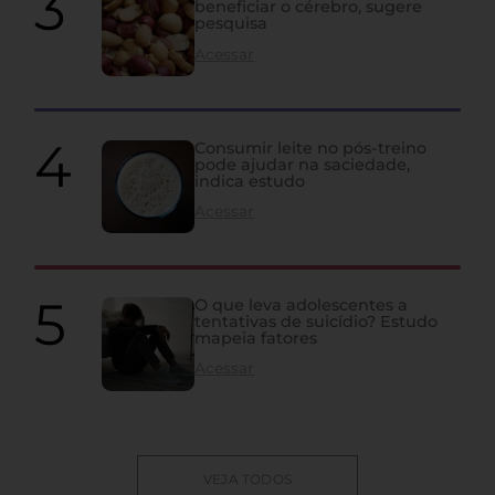
beneficiar o cérebro, sugere
pesquisa
Acessar
Consumir leite no pós-treino
pode ajudar na saciedade,
indica estudo
Acessar
O que leva adolescentes a
tentativas de suicídio? Estudo
mapeia fatores
Acessar
VEJA TODOS