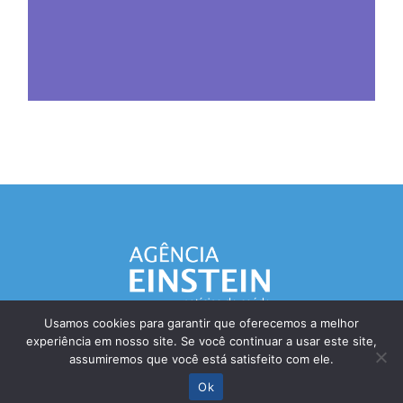
Usamos cookies para garantir que oferecemos a melhor
experiência em nosso site. Se você continuar a usar este site,
Responsável Técnico: Dr. Eliezer Silva - CRM: 85148-SP
assumiremos que você está satisfeito com ele.
© Einstein Hospital Israelita 2025 - Todos os direitos reservados
Ok