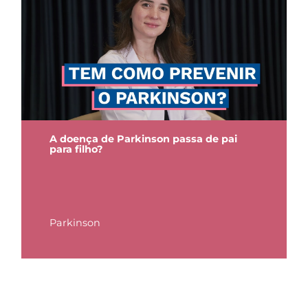
A doença de Parkinson passa de pai
para filho?
Parkinson