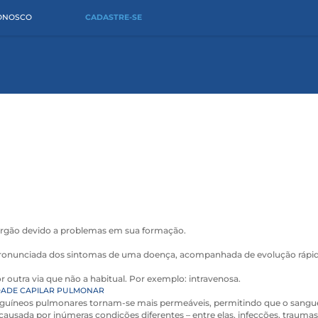
CONOSCO
CADASTRE-SE
rgão devido a problemas em sua formação.
pronunciada dos sintomas de uma doença, acompanhada de evolução rápid
r outra via que não a habitual. Por exemplo: intravenosa.
DADE CAPILAR PULMONAR
guíneos pulmonares tornam-se mais permeáveis, permitindo que o sangue 
causada por inúmeras condições diferentes – entre elas, infecções, traumas,