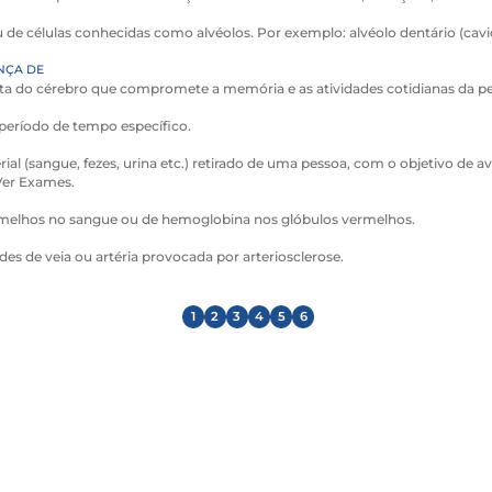
 de células conhecidas como alvéolos. Por exemplo: alvéolo dentário (cav
NÇA DE
a do cérebro que compromete a memória e as atividades cotidianas da pe
eríodo de tempo específico.
rial (sangue, fezes, urina etc.) retirado de uma pessoa, com o objetivo de av
Ver Exames.
ermelhos no sangue ou de hemoglobina nos glóbulos vermelhos.
es de veia ou artéria provocada por arteriosclerose.
1
2
3
4
5
6