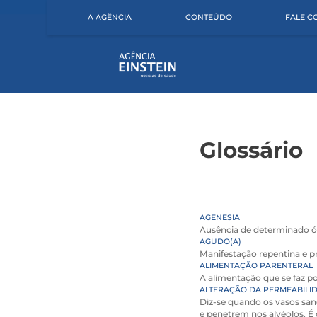
A AGÊNCIA
CONTEÚDO
FALE 
Glossário
AGENESIA
Ausência de determinado ó
AGUDO(A)
Manifestação repentina e 
ALIMENTAÇÃO PARENTERAL
A alimentação que se faz po
ALTERAÇÃO DA PERMEABILI
Diz-se quando os vasos san
e penetrem nos alvéolos. É 