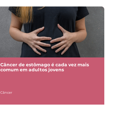
Câncer de estômago é cada vez mais
comum em adultos jovens
Câncer