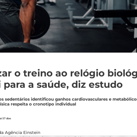
ar o treino ao relógio bioló
i para a saúde, diz estudo
s sedentários identificou ganhos cardiovasculares e metabólico
ísica respeita o cronotipo individual
á 57 dias
da Agência Einstein