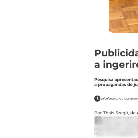
Publicid
a ingerir
Pesquisa apresenta
a propagandas de ju
28/09/2025 07h30 Atualizado h
Por Thais Szegö, da 
B
asta um curto i
para que crianç
equivalente a duas f
maio no Congresso 