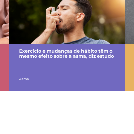
Exercício e mudanças de hábito têm o
mesmo efeito sobre a asma, diz estudo
Asma