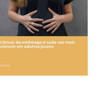
Câncer de estômago é cada vez mais
comum em adultos jovens
Câncer