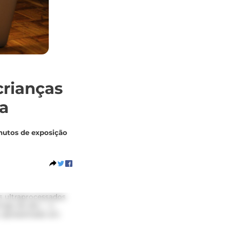
crianças
ia
nutos de exposição
s ultraprocessados
ongo do dia — o
, apresentado em