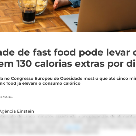
ade de fast food pode levar 
em 130 calorias extras por d
da no Congresso Europeu de Obesidade mostra que até cinco mi
nk food já elevam o consumo calórico
á 316 dias
Agência Einstein
ntervalo de cinco minutos assistindo a propagandas de alimento
as e adolescentes consumam, em média, 130 calorias a mais ao l
atias de pão. É o que revela um
estudo
realizado no Reino Unido
Europeu de Obesidade, em Málaga, na Espanha.